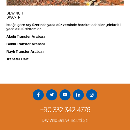
DEWINCH
DWC-TR
İsteğe göre ray üzerinde yada düz zeminde hareket edebilen ,elektrikli
yada akülü sistemler.
Akülü Transfer Arabası
Bobin Transfer Arabası
Raylı Transfer Arabası
Transfer Cart
+90 332 342 4776
Dev Vinç San. ve Tic. Ltd. Şti.