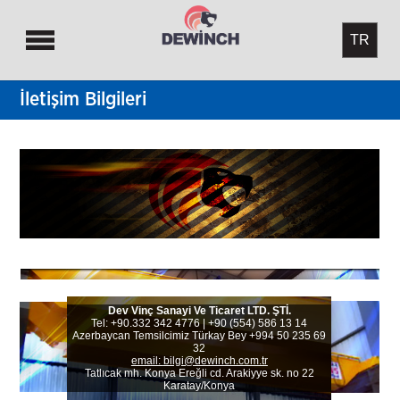
İletişim Bilgileri
Dev Vinç Sanayi Ve Ticaret LTD. ŞTİ.
Tel: +90.332 342 4776 | +90 (554) 586 13 14
Azerbaycan Temsilcimiz Türkay Bey +994 50 235 69
32
email:
bilgi@dewinch.com.tr
Tatlıcak mh. Konya Ereğli cd. Arakiyye sk. no 22
Karatay/Konya