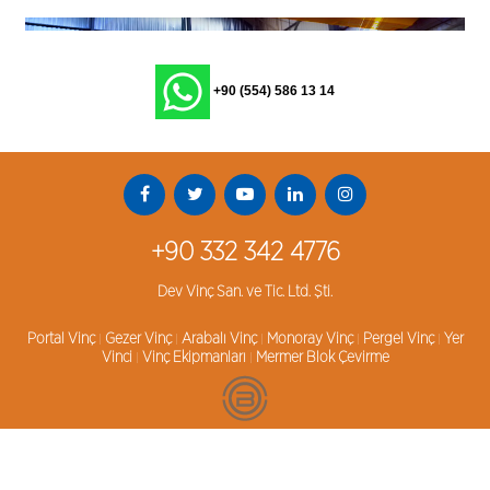
+90 (554) 586 13 14
+90 332 342 4776
Dev Vinç San. ve Tic. Ltd. Şti.
Portal Vinç
Gezer Vinç
Arabalı Vinç
Monoray Vinç
Pergel Vinç
Yer
|
|
|
|
|
Vinci
Vinç Ekipmanları
Mermer Blok Çevirme
|
|