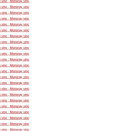
lı vinç , Monoray vinç
lı vinç , Monoray vinç
lı vinç , Monoray vinç
lı vinç , Monoray vinç
lı vinç , Monoray vinç
lı vinç , Monoray vinç
lı vinç , Monoray vinç
lı vinç , Monoray vinç
lı vinç , Monoray vinç
lı vinç , Monoray vinç
lı vinç , Monoray vinç
lı vinç , Monoray vinç
lı vinç , Monoray vinç
lı vinç , Monoray vinç
lı vinç , Monoray vinç
lı vinç , Monoray vinç
lı vinç , Monoray vinç
lı vinç , Monoray vinç
lı vinç , Monoray vinç
lı vinç , Monoray vinç
lı vinç , Monoray vinç
lı vinç , Monoray vinç
lı vinç , Monoray vinç