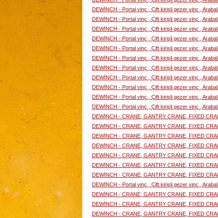
DEWİNCH - Portal vinç , Çift kirişli gezer vinç , Araba
DEWİNCH - Portal vinç , Çift kirişli gezer vinç , Araba
DEWİNCH - Portal vinç , Çift kirişli gezer vinç , Araba
DEWİNCH - Portal vinç , Çift kirişli gezer vinç , Araba
DEWİNCH - Portal vinç , Çift kirişli gezer vinç , Araba
DEWİNCH - Portal vinç , Çift kirişli gezer vinç , Araba
DEWİNCH - Portal vinç , Çift kirişli gezer vinç , Araba
DEWİNCH - Portal vinç , Çift kirişli gezer vinç , Araba
DEWİNCH - Portal vinç , Çift kirişli gezer vinç , Araba
DEWİNCH - Portal vinç , Çift kirişli gezer vinç , Araba
DEWİNCH - Portal vinç , Çift kirişli gezer vinç , Araba
DEWİNCH - CRANE, GANTRY CRANE, FIXED CRA
DEWİNCH - CRANE, GANTRY CRANE, FIXED CRA
DEWİNCH - CRANE, GANTRY CRANE, FIXED CRA
DEWİNCH - CRANE, GANTRY CRANE, FIXED CRA
DEWİNCH - CRANE, GANTRY CRANE, FIXED CRA
DEWİNCH - CRANE, GANTRY CRANE, FIXED CRA
DEWİNCH - CRANE, GANTRY CRANE, FIXED CRA
DEWİNCH - Portal vinç , Çift kirişli gezer vinç , Araba
DEWİNCH - CRANE, GANTRY CRANE, FIXED CRA
DEWİNCH - CRANE, GANTRY CRANE, FIXED CRA
DEWİNCH - CRANE, GANTRY CRANE, FIXED CRA