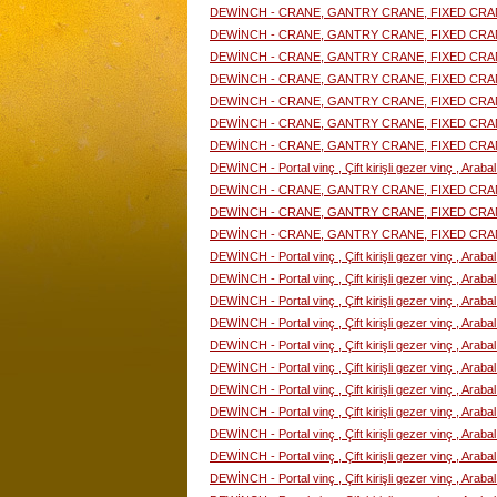
DEWİNCH - CRANE, GANTRY CRANE, FIXED CRA
DEWİNCH - CRANE, GANTRY CRANE, FIXED CRA
DEWİNCH - CRANE, GANTRY CRANE, FIXED CRA
DEWİNCH - CRANE, GANTRY CRANE, FIXED CRA
DEWİNCH - CRANE, GANTRY CRANE, FIXED CRA
DEWİNCH - CRANE, GANTRY CRANE, FIXED CRA
DEWİNCH - CRANE, GANTRY CRANE, FIXED CRA
DEWİNCH - Portal vinç , Çift kirişli gezer vinç , Araba
DEWİNCH - CRANE, GANTRY CRANE, FIXED CRA
DEWİNCH - CRANE, GANTRY CRANE, FIXED CRA
DEWİNCH - CRANE, GANTRY CRANE, FIXED CRA
DEWİNCH - Portal vinç , Çift kirişli gezer vinç , Araba
DEWİNCH - Portal vinç , Çift kirişli gezer vinç , Araba
DEWİNCH - Portal vinç , Çift kirişli gezer vinç , Araba
DEWİNCH - Portal vinç , Çift kirişli gezer vinç , Araba
DEWİNCH - Portal vinç , Çift kirişli gezer vinç , Araba
DEWİNCH - Portal vinç , Çift kirişli gezer vinç , Araba
DEWİNCH - Portal vinç , Çift kirişli gezer vinç , Araba
DEWİNCH - Portal vinç , Çift kirişli gezer vinç , Araba
DEWİNCH - Portal vinç , Çift kirişli gezer vinç , Araba
DEWİNCH - Portal vinç , Çift kirişli gezer vinç , Araba
DEWİNCH - Portal vinç , Çift kirişli gezer vinç , Araba