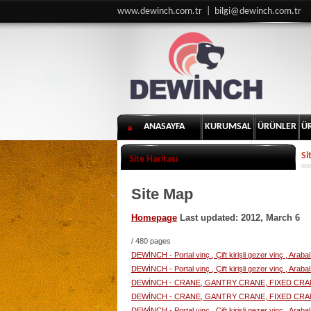
www.dewinch.com.tr |
bilgi@dewinch.com.tr
ANASAYFA
KURUMSAL
ÜRÜNLER
Ü
Si
Site Haritası
Site Map
Homepage
Last updated: 2012, March 6
/
480 pages
DEWİNCH - Portal vinç , Çift kirişli gezer vinç , Araba
DEWİNCH - Portal vinç , Çift kirişli gezer vinç , Araba
DEWİNCH - CRANE, GANTRY CRANE, FIXED CRA
DEWİNCH - CRANE, GANTRY CRANE, FIXED CRA
DEWİNCH - Portal vinç , Çift kirişli gezer vinç , Araba