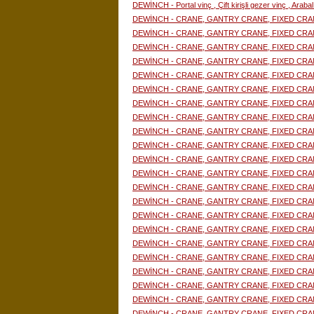
DEWİNCH - Portal vinç , Çift kirişli gezer vinç , Araba
DEWİNCH - CRANE, GANTRY CRANE, FIXED CRA
DEWİNCH - CRANE, GANTRY CRANE, FIXED CRA
DEWİNCH - CRANE, GANTRY CRANE, FIXED CRA
DEWİNCH - CRANE, GANTRY CRANE, FIXED CRA
DEWİNCH - CRANE, GANTRY CRANE, FIXED CRA
DEWİNCH - CRANE, GANTRY CRANE, FIXED CRA
DEWİNCH - CRANE, GANTRY CRANE, FIXED CRA
DEWİNCH - CRANE, GANTRY CRANE, FIXED CRA
DEWİNCH - CRANE, GANTRY CRANE, FIXED CRA
DEWİNCH - CRANE, GANTRY CRANE, FIXED CRA
DEWİNCH - CRANE, GANTRY CRANE, FIXED CRA
DEWİNCH - CRANE, GANTRY CRANE, FIXED CRA
DEWİNCH - CRANE, GANTRY CRANE, FIXED CRA
DEWİNCH - CRANE, GANTRY CRANE, FIXED CRA
DEWİNCH - CRANE, GANTRY CRANE, FIXED CRA
DEWİNCH - CRANE, GANTRY CRANE, FIXED CRA
DEWİNCH - CRANE, GANTRY CRANE, FIXED CRA
DEWİNCH - CRANE, GANTRY CRANE, FIXED CRA
DEWİNCH - CRANE, GANTRY CRANE, FIXED CRA
DEWİNCH - CRANE, GANTRY CRANE, FIXED CRA
DEWİNCH - CRANE, GANTRY CRANE, FIXED CRA
DEWİNCH - CRANE, GANTRY CRANE, FIXED CRA