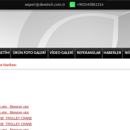
export@dewinch.com.tr
+905545861314
RETİM
ÜRÜN FOTO GALERİ
VİDEO GALERİ
REFERANSLAR
HABERLER
İKİ
te Haritası
lı vinç , Monoray vinç
lı vinç , Monoray vinç
NE, TROLLEY CRANE
NE, TROLLEY CRANE
lı vinç , Monoray vinç