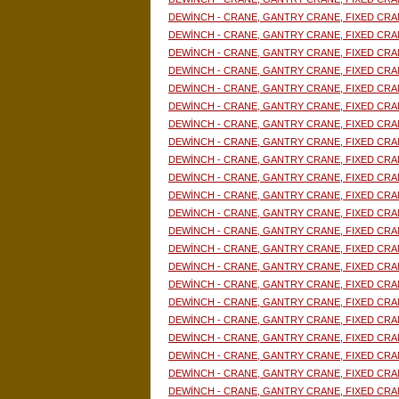
DEWİNCH - CRANE, GANTRY CRANE, FIXED CRA
DEWİNCH - CRANE, GANTRY CRANE, FIXED CRA
DEWİNCH - CRANE, GANTRY CRANE, FIXED CRA
DEWİNCH - CRANE, GANTRY CRANE, FIXED CRA
DEWİNCH - CRANE, GANTRY CRANE, FIXED CRA
DEWİNCH - CRANE, GANTRY CRANE, FIXED CRA
DEWİNCH - CRANE, GANTRY CRANE, FIXED CRA
DEWİNCH - CRANE, GANTRY CRANE, FIXED CRA
DEWİNCH - CRANE, GANTRY CRANE, FIXED CRA
DEWİNCH - CRANE, GANTRY CRANE, FIXED CRA
DEWİNCH - CRANE, GANTRY CRANE, FIXED CRA
DEWİNCH - CRANE, GANTRY CRANE, FIXED CRA
DEWİNCH - CRANE, GANTRY CRANE, FIXED CRA
DEWİNCH - CRANE, GANTRY CRANE, FIXED CRA
DEWİNCH - CRANE, GANTRY CRANE, FIXED CRA
DEWİNCH - CRANE, GANTRY CRANE, FIXED CRA
DEWİNCH - CRANE, GANTRY CRANE, FIXED CRA
DEWİNCH - CRANE, GANTRY CRANE, FIXED CRA
DEWİNCH - CRANE, GANTRY CRANE, FIXED CRA
DEWİNCH - CRANE, GANTRY CRANE, FIXED CRA
DEWİNCH - CRANE, GANTRY CRANE, FIXED CRA
DEWİNCH - CRANE, GANTRY CRANE, FIXED CRA