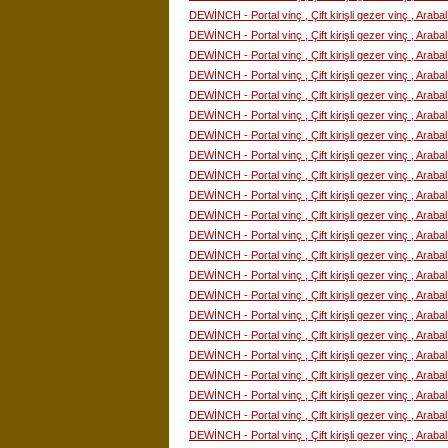
DEWİNCH - Portal vinç , Çift kirişli gezer vinç , Araba
DEWİNCH - Portal vinç , Çift kirişli gezer vinç , Araba
DEWİNCH - Portal vinç , Çift kirişli gezer vinç , Araba
DEWİNCH - Portal vinç , Çift kirişli gezer vinç , Araba
DEWİNCH - Portal vinç , Çift kirişli gezer vinç , Araba
DEWİNCH - Portal vinç , Çift kirişli gezer vinç , Araba
DEWİNCH - Portal vinç , Çift kirişli gezer vinç , Araba
DEWİNCH - Portal vinç , Çift kirişli gezer vinç , Araba
DEWİNCH - Portal vinç , Çift kirişli gezer vinç , Araba
DEWİNCH - Portal vinç , Çift kirişli gezer vinç , Araba
DEWİNCH - Portal vinç , Çift kirişli gezer vinç , Araba
DEWİNCH - Portal vinç , Çift kirişli gezer vinç , Araba
DEWİNCH - Portal vinç , Çift kirişli gezer vinç , Araba
DEWİNCH - Portal vinç , Çift kirişli gezer vinç , Araba
DEWİNCH - Portal vinç , Çift kirişli gezer vinç , Araba
DEWİNCH - Portal vinç , Çift kirişli gezer vinç , Araba
DEWİNCH - Portal vinç , Çift kirişli gezer vinç , Araba
DEWİNCH - Portal vinç , Çift kirişli gezer vinç , Araba
DEWİNCH - Portal vinç , Çift kirişli gezer vinç , Araba
DEWİNCH - Portal vinç , Çift kirişli gezer vinç , Araba
DEWİNCH - Portal vinç , Çift kirişli gezer vinç , Araba
DEWİNCH - Portal vinç , Çift kirişli gezer vinç , Araba