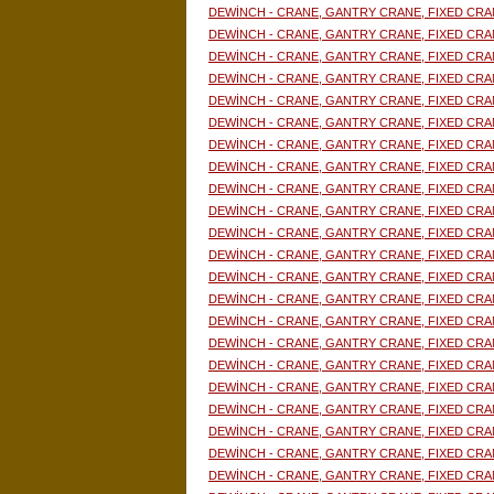
DEWİNCH - CRANE, GANTRY CRANE, FIXED CRA
DEWİNCH - CRANE, GANTRY CRANE, FIXED CRA
DEWİNCH - CRANE, GANTRY CRANE, FIXED CRA
DEWİNCH - CRANE, GANTRY CRANE, FIXED CRA
DEWİNCH - CRANE, GANTRY CRANE, FIXED CRA
DEWİNCH - CRANE, GANTRY CRANE, FIXED CRA
DEWİNCH - CRANE, GANTRY CRANE, FIXED CRA
DEWİNCH - CRANE, GANTRY CRANE, FIXED CRA
DEWİNCH - CRANE, GANTRY CRANE, FIXED CRA
DEWİNCH - CRANE, GANTRY CRANE, FIXED CRA
DEWİNCH - CRANE, GANTRY CRANE, FIXED CRA
DEWİNCH - CRANE, GANTRY CRANE, FIXED CRA
DEWİNCH - CRANE, GANTRY CRANE, FIXED CRA
DEWİNCH - CRANE, GANTRY CRANE, FIXED CRA
DEWİNCH - CRANE, GANTRY CRANE, FIXED CRA
DEWİNCH - CRANE, GANTRY CRANE, FIXED CRA
DEWİNCH - CRANE, GANTRY CRANE, FIXED CRA
DEWİNCH - CRANE, GANTRY CRANE, FIXED CRA
DEWİNCH - CRANE, GANTRY CRANE, FIXED CRA
DEWİNCH - CRANE, GANTRY CRANE, FIXED CRA
DEWİNCH - CRANE, GANTRY CRANE, FIXED CRA
DEWİNCH - CRANE, GANTRY CRANE, FIXED CRA