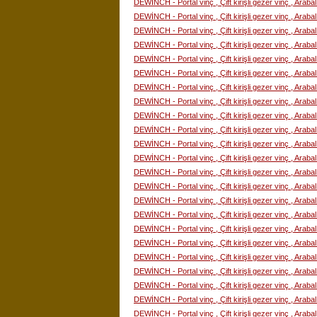
DEWİNCH - Portal vinç , Çift kirişli gezer vinç , Araba
DEWİNCH - Portal vinç , Çift kirişli gezer vinç , Araba
DEWİNCH - Portal vinç , Çift kirişli gezer vinç , Araba
DEWİNCH - Portal vinç , Çift kirişli gezer vinç , Araba
DEWİNCH - Portal vinç , Çift kirişli gezer vinç , Araba
DEWİNCH - Portal vinç , Çift kirişli gezer vinç , Araba
DEWİNCH - Portal vinç , Çift kirişli gezer vinç , Araba
DEWİNCH - Portal vinç , Çift kirişli gezer vinç , Araba
DEWİNCH - Portal vinç , Çift kirişli gezer vinç , Araba
DEWİNCH - Portal vinç , Çift kirişli gezer vinç , Araba
DEWİNCH - Portal vinç , Çift kirişli gezer vinç , Araba
DEWİNCH - Portal vinç , Çift kirişli gezer vinç , Araba
DEWİNCH - Portal vinç , Çift kirişli gezer vinç , Araba
DEWİNCH - Portal vinç , Çift kirişli gezer vinç , Araba
DEWİNCH - Portal vinç , Çift kirişli gezer vinç , Araba
DEWİNCH - Portal vinç , Çift kirişli gezer vinç , Araba
DEWİNCH - Portal vinç , Çift kirişli gezer vinç , Araba
DEWİNCH - Portal vinç , Çift kirişli gezer vinç , Araba
DEWİNCH - Portal vinç , Çift kirişli gezer vinç , Araba
DEWİNCH - Portal vinç , Çift kirişli gezer vinç , Araba
DEWİNCH - Portal vinç , Çift kirişli gezer vinç , Araba
DEWİNCH - Portal vinç , Çift kirişli gezer vinç , Araba
DEWİNCH - Portal vinç , Çift kirişli gezer vinç , Araba